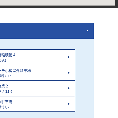
樽稲穂第４
稲穂2
ーテ小樽屋外駐車場
穂2-12
院第２
ノ江1-6
極駐車場
若竹町7