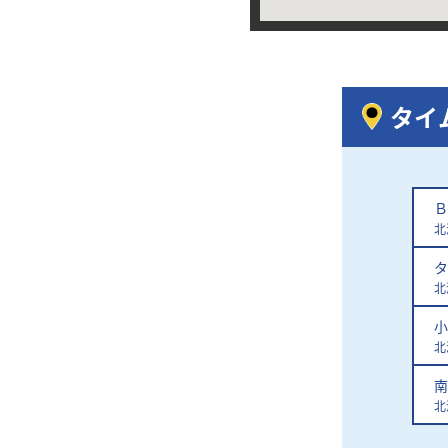
タイ
Ｂ
北
タ
北
小
北
南
北