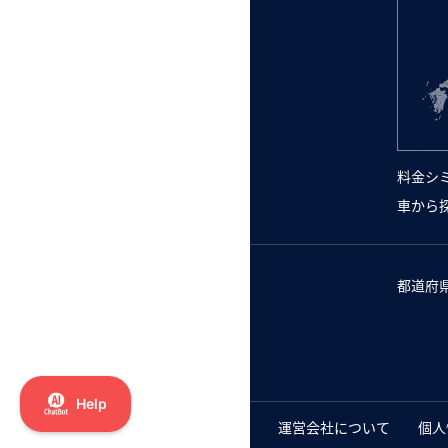
料金シ
車から
都道府
運営会社について
個人