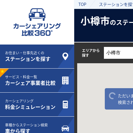
TOP
ステーションを探
小樽市
のステ
エリアから
お住まい・仕事先近くの
探す
ステーションを探す
サービス・料金一覧
カーシェア事業者比較
ただい
カーシェアリング
検索さ
料金シミュレーション
車種からステーション検索
車から探す