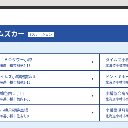
ムズカー
8ステーション
ＩＢＯタワー小樽
タイムズ小
海道小樽市稲穂2-18
北海道小樽市
イムズ小樽駅前第３
ドン・キホ
海道小樽市稲穂2-12
北海道小樽市稲
樽色内１丁目
小樽協会病
海道小樽市色内1-65
北海道小樽市住
小樽月極駐車場
小樽築港月
海道小樽市住吉町8
北海道小樽市