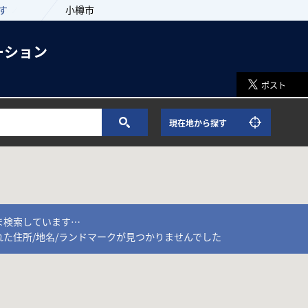
す
小樽市
ーション
ポスト
現在地から探す
ま検索しています…
れた住所/地名/ランドマークが見つかりませんでした