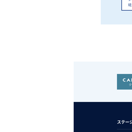
埼
ステー