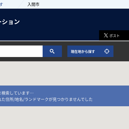
す
入間市
ーション
ポスト
現在地から探す
ま検索しています…
れた住所/地名/ランドマークが見つかりませんでした