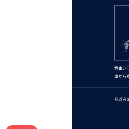
料金シ
車から
都道府