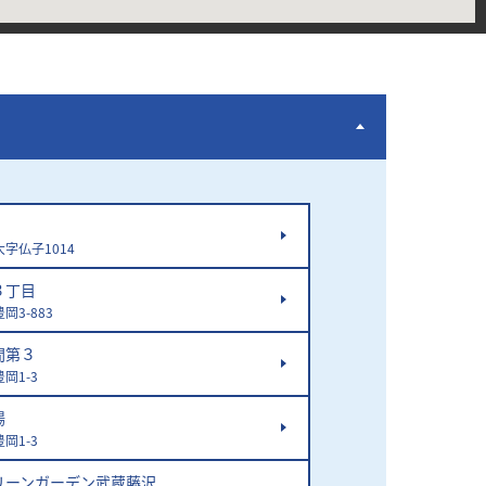
字仏子1014
３丁目
3-883
間第３
岡1-3
場
岡1-3
リーンガーデン武蔵藤沢