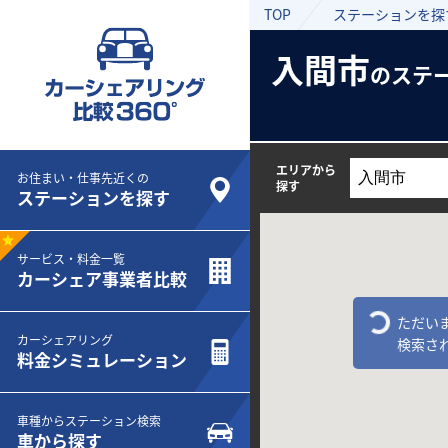
TOP
ステーションを探
入間市
のステ
エリアから
お住まい・仕事先近くの
探す
ステーションを探す
サービス・料金一覧
カーシェア事業者比較
ただい
カーシェアリング
検索さ
料金シミュレーション
車種からステーション検索
車から探す