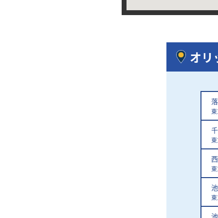
オリ
落
東
千
東
西
東
池
東
池