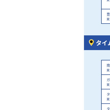
豊
東
タイ
南
東
ガ
東
タ
東
タ