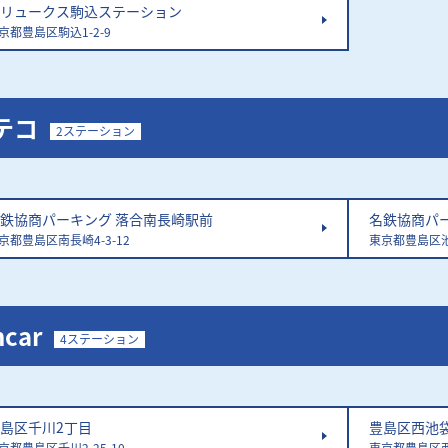
リュークス駒込ステーション
京都豊島区駒込1-2-9
テコ
2ステーション
鉄協商パーキング 落合南長崎駅前
名鉄協商パ
京都豊島区南長崎4-3-12
東京都豊島区池
hcar
4ステーション
島区千川2丁目
豊島区西池
京都豊島区千川2-25-10
東京都豊島区西