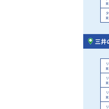
東
タ
東
三井
リ
東
リ
東
リ
東
リ