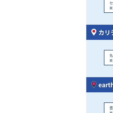
セ
東
カリ
名
東
eart
豊
東