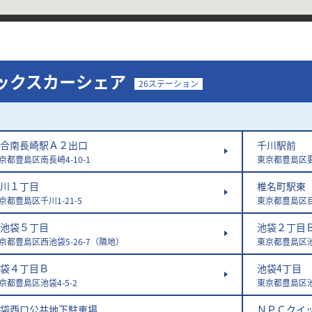
ックスカーシェア
26ステーション
合南長崎駅Ａ２出口
千川駅前
京都豊島区南長崎4-10-1
東京都豊島区要
川１丁目
椎名町駅東
京都豊島区千川1-21-5
東京都豊島区目白
池袋５丁目
池袋２丁目
京都豊島区西池袋5-26-7（隣地）
東京都豊島区池袋
袋４丁目Ｂ
池袋4丁目
京都豊島区池袋4-5-2
東京都豊島区池
袋西口公共地下駐車場
ＮＰＣクイ