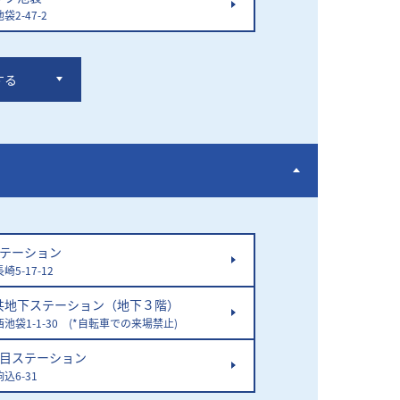
2-47-2
する
ステーション
5-17-12
共地下ステーション（地下３階）
池袋1-1-30 (*自転車での来場禁止)
丁目ステーション
込6-31