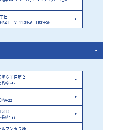
6丁目
込6丁目31-11駒込6丁目駐車場
長崎６丁目第２
長崎6-19
川
崎6-22
目３８
長崎4-38
ャルマン東長崎