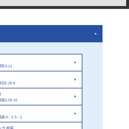
町3-13
5-29-8
Ｂ
2-56-10
袋４−３５−１
ック池袋