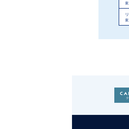
東
リ
東