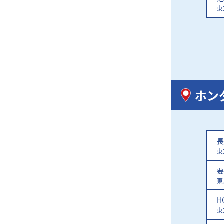
東
ホン
長
東
要
東
H
東