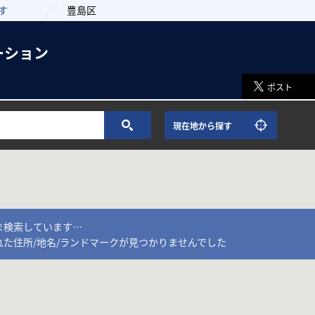
す
豊島区
ーション
ポスト
現在地から探す
ま検索しています…
れた住所/地名/ランドマークが見つかりませんでした