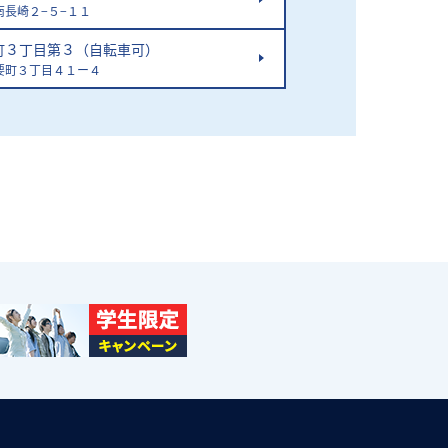
南長崎２−５−１１
町３丁目第３（自転車可）
要町３丁目４１ー４