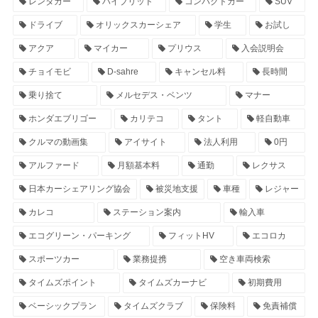
レンタカー
ハイブリッド
コンパクトカー
SUV
ドライブ
オリックスカーシェア
学生
お試し
アクア
マイカー
プリウス
入会説明会
チョイモビ
D-sahre
キャンセル料
長時間
乗り捨て
メルセデス・ベンツ
マナー
ホンダエブリゴー
カリテコ
タント
軽自動車
クルマの動画集
アイサイト
法人利用
0円
アルファード
月額基本料
通勤
レクサス
日本カーシェアリング協会
被災地支援
車種
レジャー
カレコ
ステーション案内
輸入車
エコグリーン・パーキング
フィットHV
エコロカ
スポーツカー
業務提携
空き車両検索
タイムズポイント
タイムズカーナビ
初期費用
ベーシックプラン
タイムズクラブ
保険料
免責補償