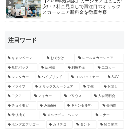
【2026年最新版】カーシェアはどこが
安い？料金見直しで再注目のオリック
スカーシェア新料金を徹底考察
注目ワード
キャンペーン
おでかけ
レール＆カーシェア
夜間パック
活用法
利用料金
エコカー
レンタカー
ハイブリッド
コンパクトカー
SUV
ドライブ
オリックスカーシェア
学生
お試し
アクア
マイカー
プリウス
入会説明会
チョイモビ
D-sahre
キャンセル料
長時間
乗り捨て
メルセデス・ベンツ
マナー
ホンダエブリゴー
カリテコ
タント
軽自動車