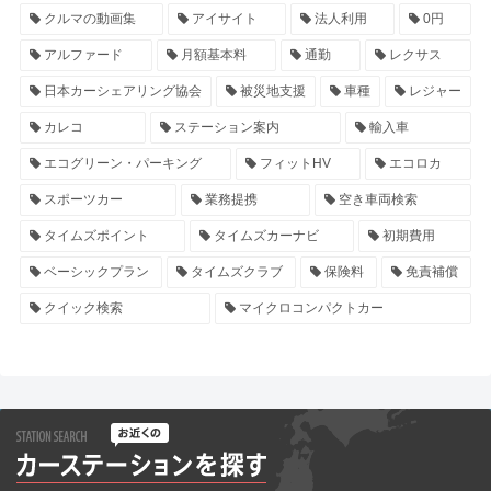
クルマの動画集
アイサイト
法人利用
0円
アルファード
月額基本料
通勤
レクサス
日本カーシェアリング協会
被災地支援
車種
レジャー
カレコ
ステーション案内
輸入車
エコグリーン・パーキング
フィットHV
エコロカ
スポーツカー
業務提携
空き車両検索
タイムズポイント
タイムズカーナビ
初期費用
ベーシックプラン
タイムズクラブ
保険料
免責補償
クイック検索
マイクロコンパクトカー