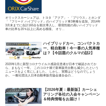
オリックスカーシェアは、トヨタ「アクア」・「プリウス」とホンダ
「『フリード ハイブリッド」のハイブリッド車3車種を追加。2014年
3月末までに合計165台を順次導入し、環境性能の高いハイブリッド
車の比率を20％以上に高める模様。 オリ...
ハイブリッドカー、コンパクトカ
オリックスカーシェア
ー、軽自動車！今一番の人気車種
は？【今話題のクルマの話2】
2020年1月に新型コロナウイルス感染症患者が日本で確認されてか
ら、まもなく一年。 このコロナ禍で新車販売台数も減少したという
ニュースをよく耳にしました。 しかし、実際はどうなのでしょう
か。 一般社団法人日本自動車販売協会連合会の...
【2026年夏：最新版】カーシェ
オリックスカーシェア
アリング各社の入会キャンペーン
＆特典情報をお届け！