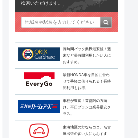
検索いただけます。
長時間パック業界最安値！週
末など長時間利用したい人に
おすすめ。
最新HONDA車を目的に合わ
せて手軽に借りられる！長時
間利用もお得。
車種が豊富！首都圏の方向
け。平日プランは業界最安ク
ラス。
東海地区の方ならココ。名古
屋出張の多い人にもおすす