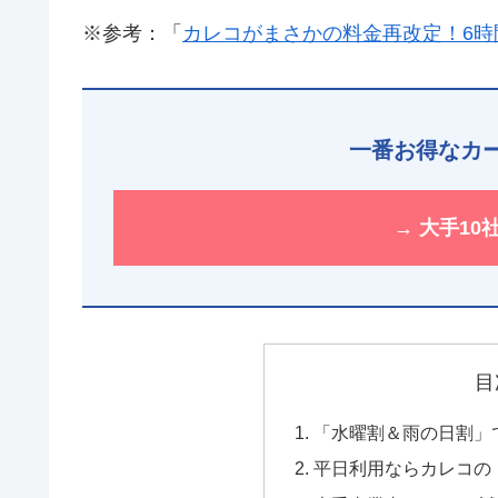
※参考：「
カレコがまさかの料金再改定！6時
一番お得なカ
→ 大手1
目
「水曜割＆雨の日割」
平日利用ならカレコの