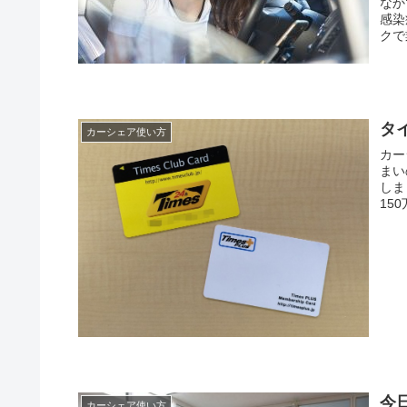
なか
感染
クで
タ
カーシェア使い方
カー
まい
しま
15
今
カーシェア使い方