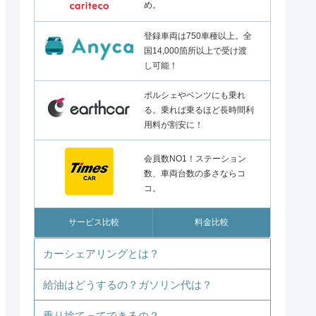
め。
登録車両は750車種以上。全
国14,000箇所以上で受け渡
し可能！
ポルシェやベンツにも乗れ
る。乗れば乗るほど長時間利
用料が割安に！
会員数NO1！ステーション
数、車両台数の多さならコ
コ。
サービス比較
料金比較
カーシェアリングとは？
給油はどうするの？ガソリン代は？
乗り捨てってできるの？