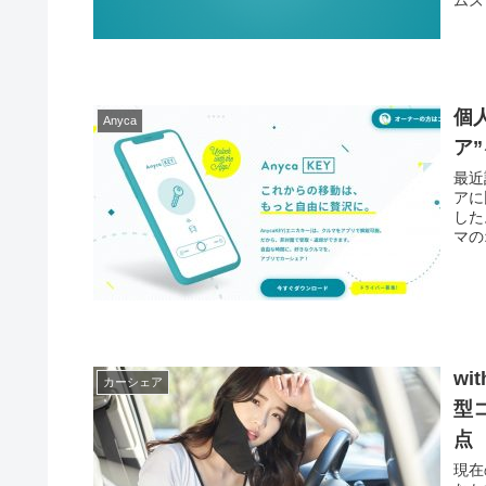
ムズ
個
Anyca
ア
最近
アに
した
マの
w
カーシェア
型
点
現在