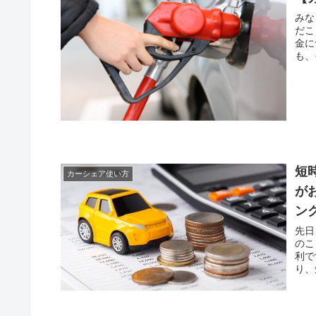
みな
だこ
金に
も、
短
カーシェア使い方
が
ン
先日
のこ
利で
り、