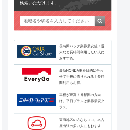
検索いただけます。
長時間パック業界最安値！週
末など長時間利用したい人に
おすすめ。
最新HONDA車を目的に合わ
せて手軽に借りられる！長時
間利用もお得。
車種が豊富！首都圏の方向
け。平日プランは業界最安ク
ラス。
東海地区の方ならココ。名古
屋出張の多い人にもおすす