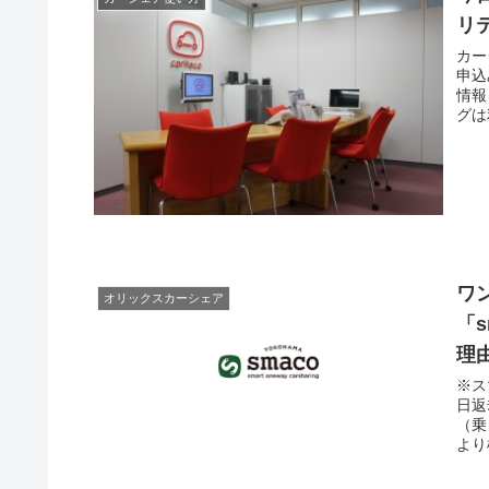
リ
カー
申込
情報
グは
ワ
オリックスカーシェア
「
理
※ス
日返
（乗
より