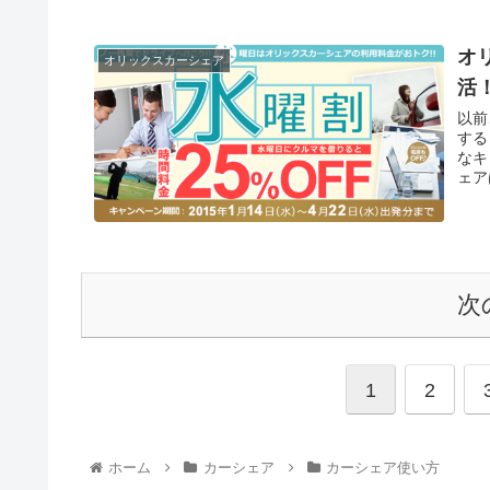
オ
オリックスカーシェア
活
以前
する
なキ
ェア
次
1
2
ホーム
カーシェア
カーシェア使い方