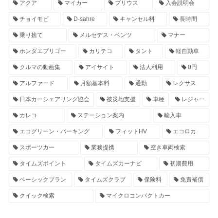
アクア
マイカー
プリウス
入会説明会
チョイモビ
D-sahre
キャンセル料
長時間
乗り捨て
メルセデス・ベンツ
マナー
ホンダエブリゴー
カリテコ
タント
軽自動車
クルマの動画集
アイサイト
法人利用
0円
アルファード
月額基本料
通勤
レクサス
日本カーシェアリング協会
被災地支援
車種
レジャー
カレコ
ステーション案内
輸入車
エコグリーン・パーキング
フィットHV
エコロカ
スポーツカー
業務提携
空き車両検索
タイムズポイント
タイムズカーナビ
初期費用
ベーシックプラン
タイムズクラブ
保険料
免責補償
クイック検索
マイクロコンパクトカー