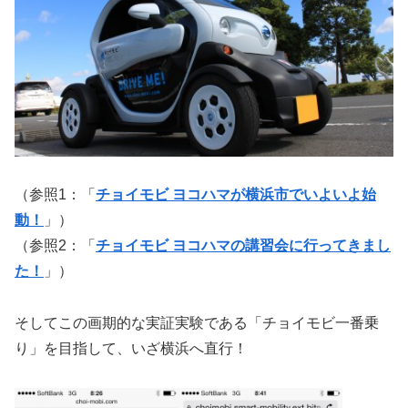
（参照1：「
チョイモビ ヨコハマが横浜市でいよいよ始
動！
」）
（参照2：「
チョイモビ ヨコハマの講習会に行ってきまし
た！
」）
そしてこの画期的な実証実験である「チョイモビ一番乗
り」を目指して、いざ横浜へ直行！