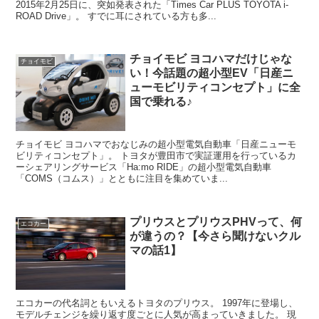
2015年2月25日に、突如発表された「Times Car PLUS TOYOTA i-
ROAD Drive」。 すでに耳にされている方も多...
チョイモビ ヨコハマだけじゃな
チョイモビ
い！今話題の超小型EV「日産ニ
ューモビリティコンセプト」に全
国で乗れる♪
チョイモビ ヨコハマでおなじみの超小型電気自動車「日産ニューモ
ビリティコンセプト」。 トヨタが豊田市で実証運用を行っているカ
ーシェアリングサービス「Ha:mo RIDE」の超小型電気自動車
「COMS（コムス）」とともに注目を集めていま...
プリウスとプリウスPHVって、何
エコカー
が違うの？【今さら聞けないクル
マの話1】
エコカーの代名詞ともいえるトヨタのプリウス。 1997年に登場し、
モデルチェンジを繰り返す度ごとに人気が高まっていきました。 現