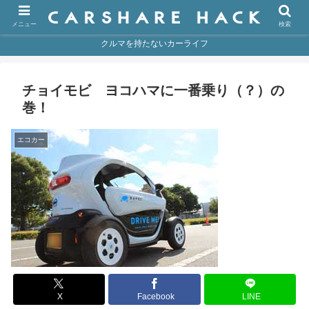
メニュー
検索
クルマを持たないカーライフ
チョイモビ ヨコハマに一番乗り（？）の
巻！
エコカー
X
Facebook
LINE