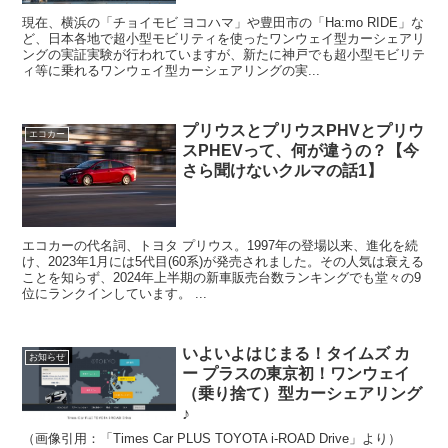
現在、横浜の「チョイモビ ヨコハマ」や豊田市の「Ha:mo RIDE」な
ど、日本各地で超小型モビリティを使ったワンウェイ型カーシェアリ
ングの実証実験が行われていますが、新たに神戸でも超小型モビリテ
ィ等に乗れるワンウェイ型カーシェアリングの実...
プリウスとプリウスPHVとプリウ
エコカー
スPHEVって、何が違うの？【今
さら聞けないクルマの話1】
エコカーの代名詞、トヨタ プリウス。1997年の登場以来、進化を続
け、2023年1月には5代目(60系)が発売されました。その人気は衰える
ことを知らず、2024年上半期の新車販売台数ランキングでも堂々の9
位にランクインしています。 ...
いよいよはじまる！タイムズ カ
お知らせ
ー プラスの東京初！ワンウェイ
（乗り捨て）型カーシェアリング
♪
（画像引用：「Times Car PLUS TOYOTA i-ROAD Drive」より）