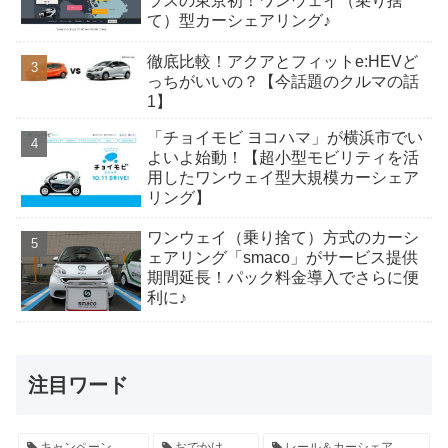
ラスの東京初！ワンウェイ（乗り捨
て）型カーシェアリング♪
徹底比較！アクアとフィットe:HEVど
っちがいいの？【今話題のクルマの話
1】
「チョイモビ ヨコハマ」が横浜市でい
よいよ始動！【超小型モビリティを活
用したワンウェイ型大規模カーシェア
リング】
ワンウェイ（乗り捨て）方式のカーシ
ェアリング「smaco」がサービス提供
期間延長！パック料金導入でさらに便
利に♪
注目ワード
キャンペーン
おでかけ
レール＆カーシェア