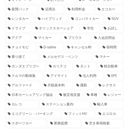
夜間パック
活用法
利用料金
エコカー
レンタカー
ハイブリッド
コンパクトカー
SUV
ドライブ
オリックスカーシェア
学生
お試し
アクア
マイカー
プリウス
入会説明会
チョイモビ
D-sahre
キャンセル料
長時間
乗り捨て
メルセデス・ベンツ
マナー
ホンダエブリゴー
カリテコ
タント
軽自動車
クルマの動画集
アイサイト
法人利用
0円
アルファード
月額基本料
通勤
レクサス
日本カーシェアリング協会
被災地支援
車種
レジャー
カレコ
ステーション案内
輸入車
エコグリーン・パーキング
フィットHV
エコロカ
スポーツカー
業務提携
空き車両検索